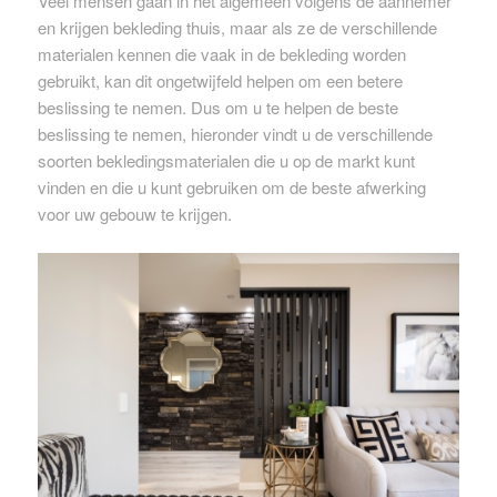
Veel mensen gaan in het algemeen volgens de aannemer
en krijgen bekleding thuis, maar als ze de verschillende
materialen kennen die vaak in de bekleding worden
gebruikt, kan dit ongetwijfeld helpen om een ​​betere
beslissing te nemen. Dus om u te helpen de beste
beslissing te nemen, hieronder vindt u de verschillende
soorten bekledingsmaterialen die u op de markt kunt
vinden en die u kunt gebruiken om de beste afwerking
voor uw gebouw te krijgen.