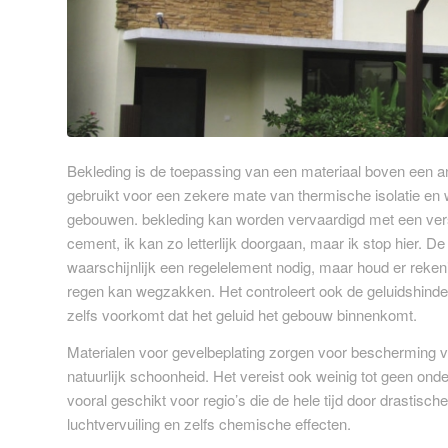
Bekleding is de toepassing van een materiaal boven een a
gebruikt voor een zekere mate van thermische isolatie en w
gebouwen. bekleding kan worden vervaardigd met een versc
cement, ik kan zo letterlijk doorgaan, maar ik stop hier. De
waarschijnlijk een regelelement nodig, maar houd er reken
regen kan wegzakken. Het controleert ook de geluidshinder
zelfs voorkomt dat het geluid het gebouw binnenkomt.
Materialen voor gevelbeplating zorgen voor bescherming v
natuurlijk schoonheid. Het vereist ook weinig tot geen onde
vooral geschikt voor regio’s die de hele tijd door drasti
luchtvervuiling en zelfs chemische effecten.