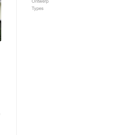
Ontwerp
Types
n