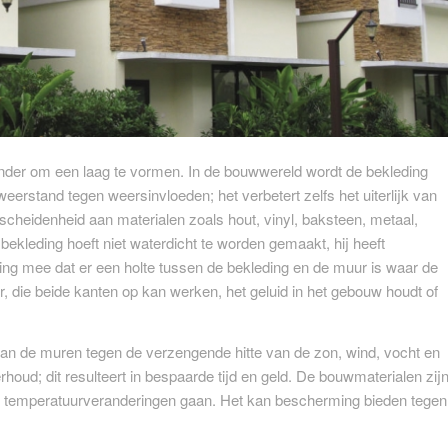
nder om een ​​laag te vormen. In de bouwwereld wordt de bekleding
eerstand tegen weersinvloeden; het verbetert zelfs het uiterlijk van
heidenheid aan materialen zoals hout, vinyl, baksteen, metaal,
 bekleding hoeft niet waterdicht te worden gemaakt, hij heeft
ing mee dat er een holte tussen de bekleding en de muur is waar de
, die beide kanten op kan werken, het geluid in het gebouw houdt of
an de muren tegen de verzengende hitte van de zon, wind, vocht en
rhoud; dit resulteert in bespaarde tijd en geld. De bouwmaterialen zij
sche temperatuurveranderingen gaan. Het kan bescherming bieden tegen