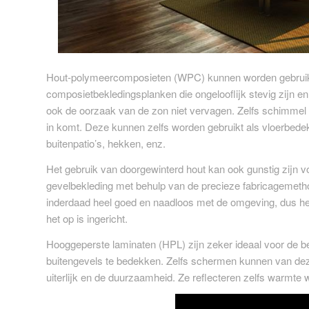
Hout-polymeercomposieten (WPC) kunnen worden gebruikt 
composietbekledingsplanken die ongelooflijk stevig zijn e
ook de oorzaak van de zon niet vervagen. Zelfs schimmel w
in komt. Deze kunnen zelfs worden gebruikt als vloerbede
buitenpatio’s, hekken, enz.
Het gebruik van doorgewinterd hout kan ook gunstig zijn 
gevelbekleding met behulp van de precieze fabricagemetho
inderdaad heel goed en naadloos met de omgeving, dus het 
het op is ingericht.
Hooggeperste laminaten (HPL) zijn zeker ideaal voor de b
buitengevels te bedekken. Zelfs schermen kunnen van deze
uiterlijk en de duurzaamheid. Ze reflecteren zelfs warmte