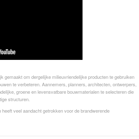
k gemaakt om dergelijke milieuvriendelijke producten te gebruiken
ouwen te verbeteren. Aannemers, planners, architecten, ontwerpers,
delijke, groene en levensvatbare bouwmaterialen te selecteren die
ge structuren.
en heeft veel aandacht getrokken voor de brandwerende