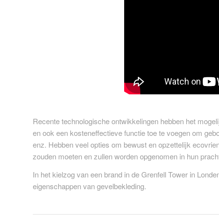
Recente technologische ontwikkelingen hebben het mogelij
en ook een kosteneffectieve functie toe te voegen om geb
enz. Hebben veel opties om bewust en opzettelijk ecovrien
zouden moeten en zullen worden opgenomen in hun prachti
In het kielzog van een brand in de Grenfell Tower in Lond
eigenschappen van gevelbekleding.