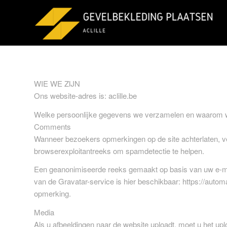
WIE WE ZIJN
Ons website-adres is: aclille.be
Welke persoonlijke gegevens we verzamelen en waarom
Comments
Wanneer bezoekers opmerkingen op de site achterlaten, v
browserexploitantreeks om spamdetectie te helpen.
Een geanonimiseerde reeks gemaakt op basis van uw e-mai
van de Gravatar-service is hier beschikbaar: https://autom
opmerking.
Media
Als u afbeeldingen naar de website uploadt, moet u het u