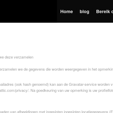
Home
blog
Bereik 
 we deze verzamelen
erzamelen we de gegevens die worden weergegeven in het opmerking
ladres (ook hash genoemd) kan aan de Gravatar-service worden verst
attic.com/privacy/. Na goedkeuring van uw opmerking is uw profielfot
ploaden van afbeeldingen met ingesloten ingesloten locatiegegevens 