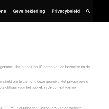
ons
Gevelbekleding
Privacybeleid
enformulier, en ook het IP-adres van de bezoeker en de
rekt om te zien of u deze gebruikt. Het privacybeleid
o zichtbaar voor het publiek in de context van uw
(EXIF GPS) niet uploaden. Bezoekers van de website